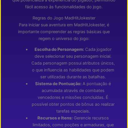
que potencializa a experiência do jogador, permitindo
fácil acesso às funcionalidades do jogo.
Regras do Jogo MadHitJokester
Para iniciar sua aventura em MadHitJokester, é
importante compreender as regras básicas que
regem o universo do jogo:
Escolha do Personagem:
Cada jogador
deve selecionar seu personagem inicial.
Cada personagem possui atributos únicos,
o que influencia as habilidades que podem
ser utilizadas durante as batalhas.
Sistema de Pontuação:
A pontuação é
acumulada através de combates
vencedores e missões concluídas. É
possível obter pontos de bônus ao realizar
tarefas especiais.
Recursos e Itens:
Gerencie recursos
limitados, como poções e armaduras, que