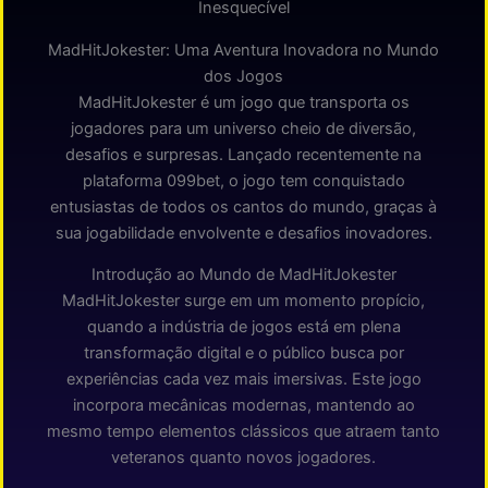
Inesquecível
MadHitJokester: Uma Aventura Inovadora no Mundo
dos Jogos
MadHitJokester é um jogo que transporta os
jogadores para um universo cheio de diversão,
desafios e surpresas. Lançado recentemente na
plataforma 099bet, o jogo tem conquistado
entusiastas de todos os cantos do mundo, graças à
sua jogabilidade envolvente e desafios inovadores.
Introdução ao Mundo de MadHitJokester
MadHitJokester surge em um momento propício,
quando a indústria de jogos está em plena
transformação digital e o público busca por
experiências cada vez mais imersivas. Este jogo
incorpora mecânicas modernas, mantendo ao
mesmo tempo elementos clássicos que atraem tanto
veteranos quanto novos jogadores.