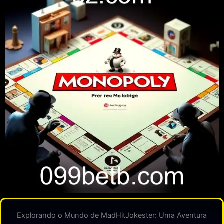
Explorando o Mundo de MadHitJokester: Uma Aventura