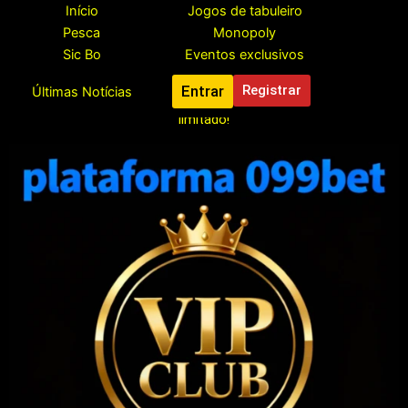
Pular
Início
Jogos de tabuleiro
para
Pesca
Monopoly
o
Sic Bo
Eventos exclusivos
conteúdo
Entrar
Registrar
Últimas Notícias
Registre-se para reivindicar seu bônus grátis de R$888, tempo
limitado!