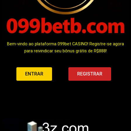
Bem-vindo ao plataforma 099bet CASINO! Registre-se agora
para reivindicar seu bônus grátis de R$888!
ENTRAR
REGISTRAR