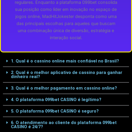
regulares. Enquanto a plataforma 099bet consolida
sua posição como líder em inovação no espaço de
jogos online, MadHitJokester desponta como uma
das principais escolhas para aqueles que buscam
uma combinação única de diversão, estratégia e
interação social.
1. Qual é o cassino online mais confiável no Brasil?
2. Qual é o melhor aplicativo de cassino para ganhar
dinheiro real?
3. Qual é o melhor pagamento em cassino online?
4. O plataforma 099bet CASINO é legítimo?
5. O plataforma 099bet CASINO é seguro?
6. O atendimento ao cliente do plataforma 099bet
CASINO é 24/7?