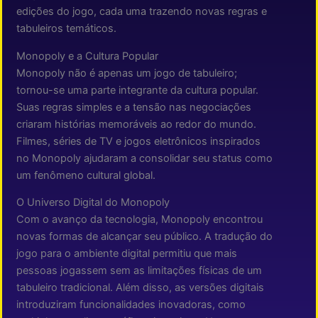
edições do jogo, cada uma trazendo novas regras e
tabuleiros temáticos.
Monopoly e a Cultura Popular
Monopoly não é apenas um jogo de tabuleiro;
tornou-se uma parte integrante da cultura popular.
Suas regras simples e a tensão nas negociações
criaram histórias memoráveis ao redor do mundo.
Filmes, séries de TV e jogos eletrônicos inspirados
no Monopoly ajudaram a consolidar seu status como
um fenômeno cultural global.
O Universo Digital do Monopoly
Com o avanço da tecnologia, Monopoly encontrou
novas formas de alcançar seu público. A tradução do
jogo para o ambiente digital permitiu que mais
pessoas jogassem sem as limitações físicas de um
tabuleiro tradicional. Além disso, as versões digitais
introduziram funcionalidades inovadoras, como