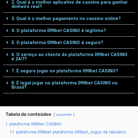
2. Qual é o melhor aplicativo de cassino para ganhar
dinheiro real?
3. Qual é o melhor pagamento no cassino online?
4. O plataforma 099bet CASINO é legítimo?
5. O plataforma 099bet CASINO é seguro?
6. O serviço ao cliente do plataforma 099bet CASINO
é 24/7?
7. É seguro jogar no plataforma 099bet CASINO?
8. É legal jogar no plataforma 099bet CASINO no
Brasil?
Tabela de conteúdos
esconder
1
plataforma 099bet CASINO
1.1
plataforma 099bet plataforma 099bet_Jogos de tabuleiro