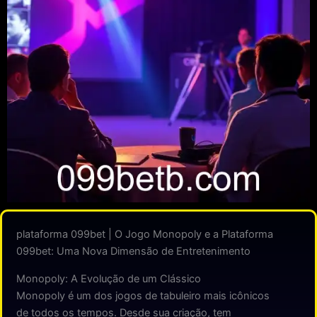
plataforma 099bet | O Jogo Monopoly e a Plataforma
099bet: Uma Nova Dimensão de Entretenimento
Monopoly: A Evolução de um Clássico
Monopoly é um dos jogos de tabuleiro mais icônicos
de todos os tempos. Desde sua criação, tem