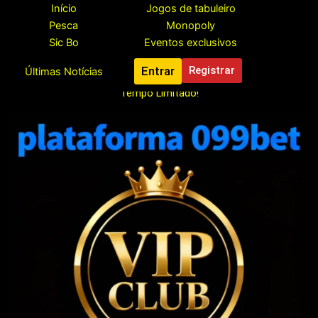
Pular
Início
Jogos de tabuleiro
para
Pesca
Monopoly
o
Sic Bo
Eventos exclusivos
conteúdo
Entrar
Registrar
Últimas Notícias
Registre-se para Reivindicar Seu Bônus Gratuito de R$888,
Tempo Limitado!