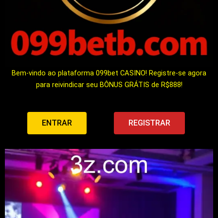
Bem-vindo ao plataforma 099bet CASINO! Registre-se agora
para reivindicar seu BÔNUS GRÁTIS de R$888!
ENTRAR
REGISTRAR