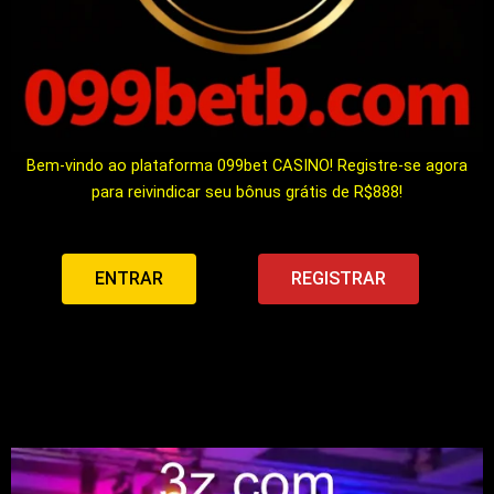
Bem-vindo ao plataforma 099bet CASINO! Registre-se agora
para reivindicar seu bônus grátis de R$888!
ENTRAR
REGISTRAR