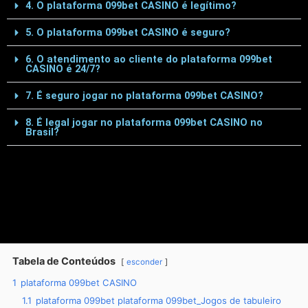
4. O plataforma 099bet CASINO é legítimo?
5. O plataforma 099bet CASINO é seguro?
6. O atendimento ao cliente do plataforma 099bet
CASINO é 24/7?
7. É seguro jogar no plataforma 099bet CASINO?
8. É legal jogar no plataforma 099bet CASINO no
Brasil?
Tabela de Conteúdos
esconder
1
plataforma 099bet CASINO
1.1
plataforma 099bet plataforma 099bet_Jogos de tabuleiro