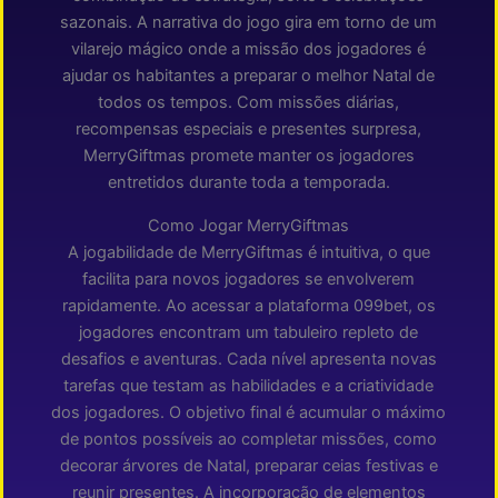
sazonais. A narrativa do jogo gira em torno de um
vilarejo mágico onde a missão dos jogadores é
ajudar os habitantes a preparar o melhor Natal de
todos os tempos. Com missões diárias,
recompensas especiais e presentes surpresa,
MerryGiftmas promete manter os jogadores
entretidos durante toda a temporada.
Como Jogar MerryGiftmas
A jogabilidade de MerryGiftmas é intuitiva, o que
facilita para novos jogadores se envolverem
rapidamente. Ao acessar a plataforma 099bet, os
jogadores encontram um tabuleiro repleto de
desafios e aventuras. Cada nível apresenta novas
tarefas que testam as habilidades e a criatividade
dos jogadores. O objetivo final é acumular o máximo
de pontos possíveis ao completar missões, como
decorar árvores de Natal, preparar ceias festivas e
reunir presentes. A incorporação de elementos