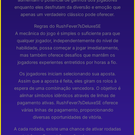
aumentam o potencial de ganhos dos jogadores
enquanto eles desfrutam da diversão e emoção que
apenas um verdadeiro clássico pode oferecer.
Regras do RushFever7sDeluxeSE
A mecânica do jogo é simples o suficiente para que
qualquer jogador, independentemente do nível de
habilidade, possa começar a jogar imediatamente,
mas também oferece desafios que mantêm os
jogadores experientes entretidos por horas a fio.
Os jogadores iniciam selecionando sua aposta.
Assim que a aposta é feita, eles giram os rolos à
espera de uma combinação vencedora. O objetivo é
alinhar símbolos idênticos através de linhas de
pagamento ativas. RushFever7sDeluxeSE oferece
várias linhas de pagamento, proporcionando
diversas oportunidades de vitória.
A cada rodada, existe uma chance de ativar rodadas