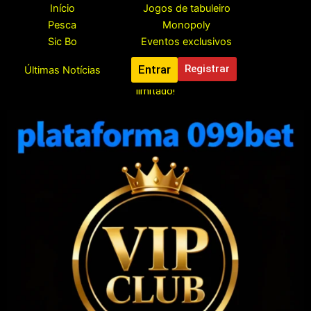
Pular
Início
Jogos de tabuleiro
para
Pesca
Monopoly
o
Sic Bo
Eventos exclusivos
conteúdo
Entrar
Registrar
Últimas Notícias
Registre-se para reivindicar seu bônus grátis de R$888, tempo
limitado!