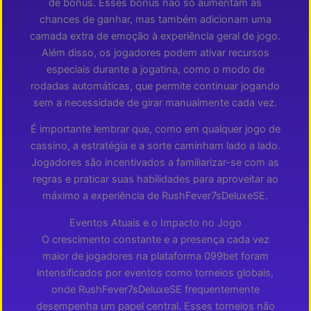
de bônus. Esses bônus não só aumentam as
chances de ganhar, mas também adicionam uma
camada extra de emoção à experiência geral de jogo.
Além disso, os jogadores podem ativar recursos
especiais durante a jogatina, como o modo de
rodadas automáticas, que permite continuar jogando
sem a necessidade de girar manualmente cada vez.
É importante lembrar que, como em qualquer jogo de
cassino, a estratégia e a sorte caminham lado a lado.
Jogadores são incentivados a familiarizar-se com as
regras e praticar suas habilidades para aproveitar ao
máximo a experiência de RushFever7sDeluxeSE.
Eventos Atuais e o Impacto no Jogo
O crescimento constante e a presença cada vez
maior de jogadores na plataforma 099bet foram
intensificados por eventos como torneios globais,
onde RushFever7sDeluxeSE frequentemente
desempenha um papel central. Esses torneios não