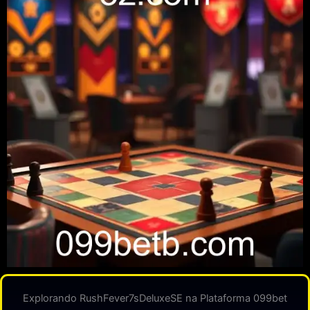
Explorando RushFever7sDeluxeSE na Plataforma 099bet