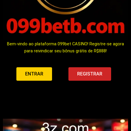
Bem-vindo ao plataforma 099bet CASINO! Registre-se agora
para reivindicar seu bônus grátis de R$888!
ENTRAR
REGISTRAR