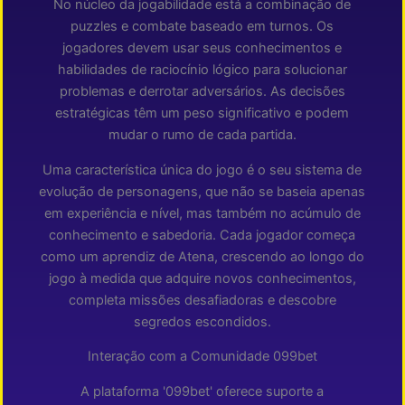
No núcleo da jogabilidade está a combinação de
puzzles e combate baseado em turnos. Os
jogadores devem usar seus conhecimentos e
habilidades de raciocínio lógico para solucionar
problemas e derrotar adversários. As decisões
estratégicas têm um peso significativo e podem
mudar o rumo de cada partida.
Uma característica única do jogo é o seu sistema de
evolução de personagens, que não se baseia apenas
em experiência e nível, mas também no acúmulo de
conhecimento e sabedoria. Cada jogador começa
como um aprendiz de Atena, crescendo ao longo do
jogo à medida que adquire novos conhecimentos,
completa missões desafiadoras e descobre
segredos escondidos.
Interação com a Comunidade 099bet
A plataforma '099bet' oferece suporte a